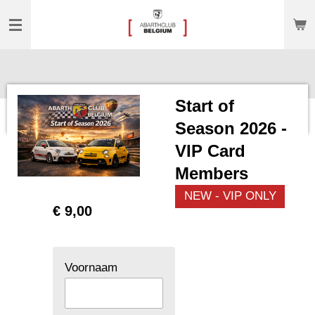
Ga
direct
naar
de
hoofdinhoud
Start of
Season 2026 -
VIP Card
Members
NEW - VIP ONLY
€ 9,00
Voornaam