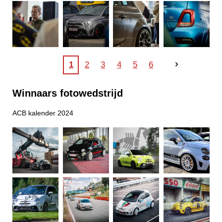
1
2
3
4
5
6
Winnaars fotowedstrijd
ACB kalender 2024