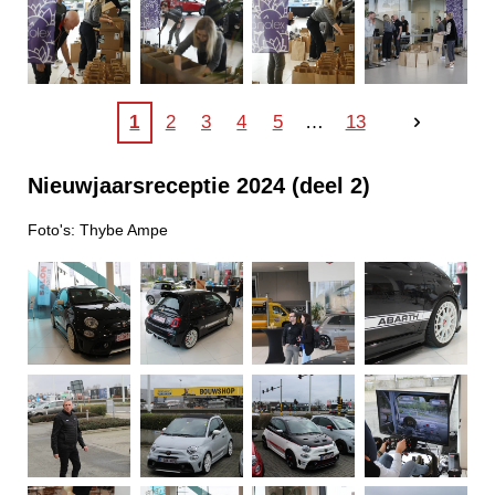
1
2
3
4
5
13
Nieuwjaarsreceptie
2024 (deel 2)
Foto's: Thybe Ampe