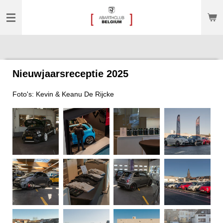
Ga
direct
naar
de
hoofdinhoud
Nieuwjaarsreceptie 2025
Foto's: Kevin & Keanu De Rijcke