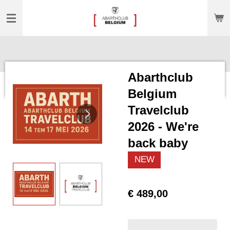
Ga
direct
naar
de
hoofdinhoud
Abarthclub
Belgium
Travelclub
2026 - We're
back baby
NEW
€ 489,00