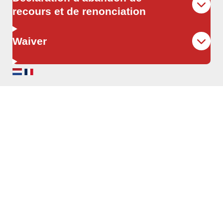
recours et de renonciation
Waiver