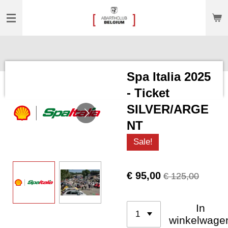
Ga
direct
naar
de
hoofdinhoud
Spa Italia 2025
- Ticket
SILVER/ARGE
NT
Sale!
€ 95,00
€ 125,00
In
winkelwage