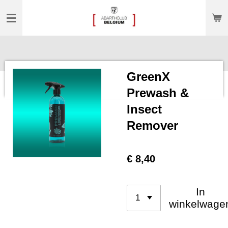
Ga
direct
naar
de
hoofdinhoud
GreenX
Prewash &
Insect
Remover
€ 8,40
In
winkelwage