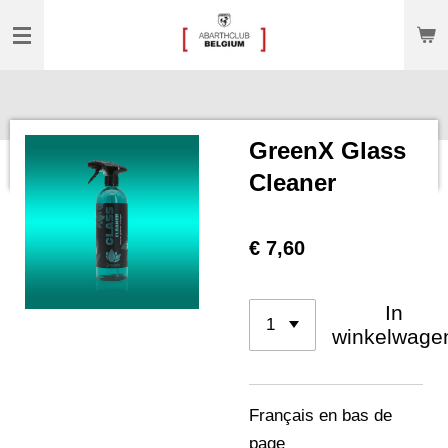
Ga
direct
naar
de
hoofdinhoud
GreenX Glass
Cleaner
€ 7,60
In
winkelwage
Français en bas de
page