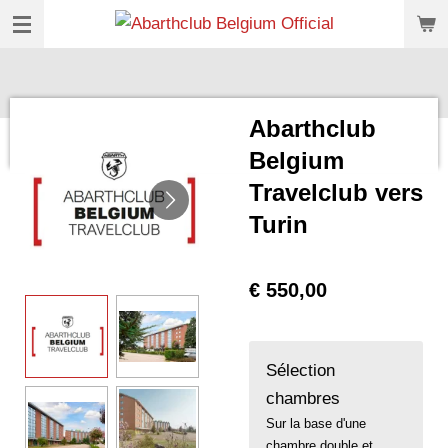
Ga
direct
naar
de
Abarthclub
hoofdinhoud
Belgium
Travelclub vers
Turin
€ 550,00
Sélection
chambres
Sur la base d'une
chambre double et