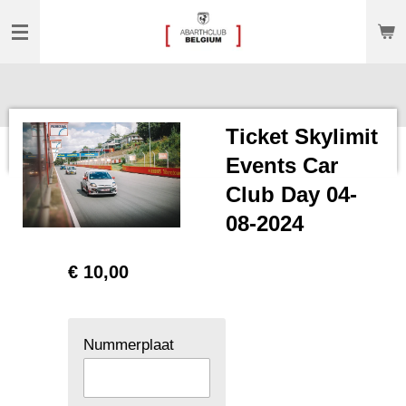
Ga
direct
naar
de
hoofdinhoud
Ticket Skylimit
Events Car
Club Day 04-
08-2024
€ 10,00
Nummerplaat