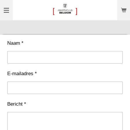
Ga
direct
naar
de
hoofdinhoud
Naam *
E-mailadres *
Bericht *